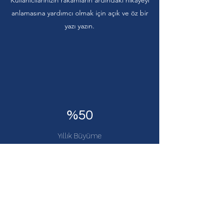
Kullanıcılarınızın rakamların ardındaki hikayeyi
anlamasına yardımcı olmak için açık ve öz bir
yazı yazın.
%50
Yıllık Büyüme
Burası infografik açıklaması paragrafınızdır. Bu
paragrafı, sunduğunuz istatistikler veya rakamlar
hakkında ek bilgi vermek için kullanın.
Kullanıcılarınızın rakamların ardındaki hikayeyi
anlamasına yardımcı olmak için açık ve öz bir
yazı yazın.