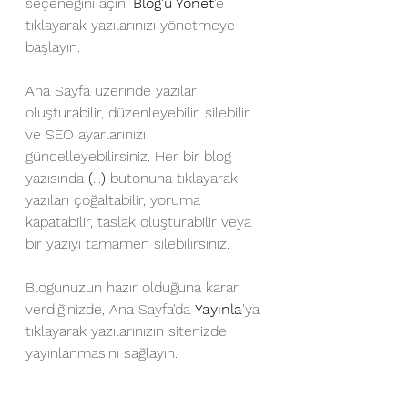
seçeneğini açın. 
Blog'u Yönet
'e 
tıklayarak yazılarınızı yönetmeye 
başlayın.
Ana Sayfa üzerinde yazılar 
oluşturabilir, düzenleyebilir, silebilir 
ve SEO ayarlarınızı 
güncelleyebilirsiniz. Her bir blog 
yazısında 
(
...
)
 butonuna tıklayarak 
yazıları çoğaltabilir, yoruma 
kapatabilir, taslak oluşturabilir veya 
bir yazıyı tamamen silebilirsiniz.
Blogunuzun hazır olduğuna karar 
verdiğinizde, Ana Sayfa'da 
Yayınla
'ya 
tıklayarak yazılarınızın sitenizde 
yayınlanmasını sağlayın.