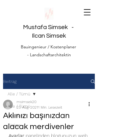
Mustafa Simsek -
Ilcan Simsek
Bauingenieur / Kostenplaner
- Landschaftarchitektin
Beitrag
Alle / Tümü
msimsek20
Alle / Tümü
23. Aug. 2021
1 Min. Lesezeit
Aklınızı başınızdan
Deutsch
alacak merdivenler
Türkçe
Ayarlar
 panelinden blogunuzun web 